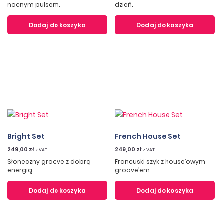
nocnym pulsem.
dzień.
Dodaj do koszyka
Dodaj do koszyka
Bright Set
French House Set
249,00
zł
249,00
zł
z VAT
z VAT
Słoneczny groove z dobrą
Francuski szyk z house’owym
energią.
groove’em.
Dodaj do koszyka
Dodaj do koszyka