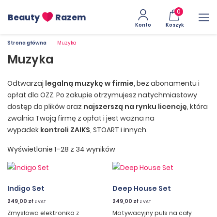
0
Beauty
Razem
Konto
Koszyk
Strona główna
Muzyka
Muzyka
Odtwarzaj
legalną muzykę w firmie
, bez abonamentu i
opłat dla OZZ. Po zakupie otrzymujesz natychmiastowy
dostęp do plików oraz
najszerszą na rynku licencję
, która
zwalnia Twoją firmę z opłat i jest ważna na
wypadek
kontroli ZAIKS
, STOART i innych.
Wyświetlanie 1–28 z 34 wyników
Indigo Set
Deep House Set
249,00
zł
249,00
zł
z VAT
z VAT
Zmysłowa elektronika z
Motywacyjny puls na cały