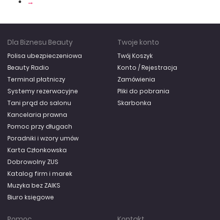
→
Dla Biznesu Beauty
Twoje konto
Polisa ubezpieczeniowa
Twój Koszyk
Beauty Radio
Konto / Rejestracja
Terminal płatniczy
Zamówienia
Systemy rezerwacyjne
Pliki do pobrania
Tani prąd do salonu
Skarbonka
Kancelaria prawna
Pomoc przy długach
Poradniki i wzory umów
Karta Członkowska
Dobrowolny ZUS
Katalog firm i marek
Muzyka bez ZAIKS
Biuro księgowe
Pomoc
Kontakt