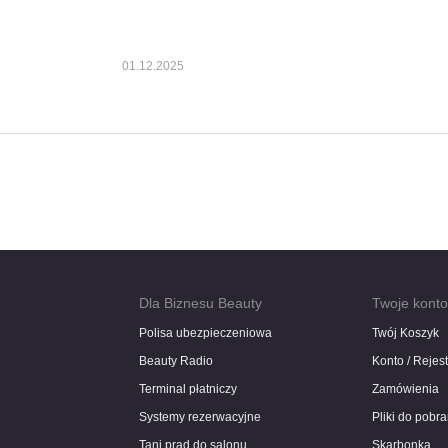
01.12.2025
Dla Biznesu Beauty
Twoje kont
Polisa ubezpieczeniowa
Twój Koszyk
Beauty Radio
Konto / Rejes
Terminal płatniczy
Zamówienia
Systemy rezerwacyjne
Pliki do pobr
Tani prąd do salonu
Skarbonka