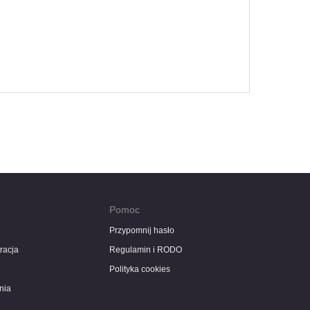
o
Pomoc
Przypomnij hasło
tracja
Regulamin i RODO
Polityka cookies
ania