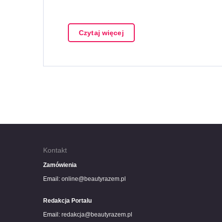
Czytaj więcej
Kontakt
Zamówienia
Email:
online@beautyrazem.pl
Redakcja Portalu
Email:
redakcja@beautyrazem.pl