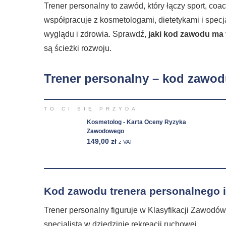
Trener personalny to zawód, który łączy sport, coa
współpracuje z kosmetologami, dietetykami i specj
wyglądu i zdrowia. Sprawdź,
jaki kod zawodu ma 
są ścieżki rozwoju.
Trener personalny – kod zawo
TO CI SIĘ PRZYDA
Kosmetolog - Karta Oceny Ryzyka
Zawodowego
149,00
zł
z VAT
Kod zawodu trenera personalnego i 
Trener personalny figuruje w Klasyfikacji Zawodó
specjalista w dziedzinie rekreacji ruchowej.