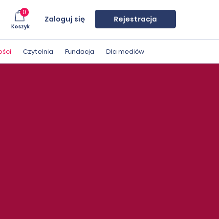
0
Zaloguj się
Rejestracja
Koszyk
ości
Czytelnia
Fundacja
Dla mediów