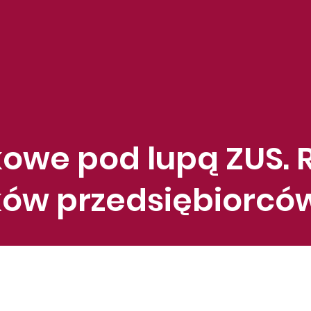
owe pod lupą ZUS. 
ków przedsiębiorcó