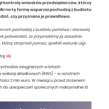
 kontrolę wniosków przedsiębiorców, którzy
odki na tę formę wsparcia pochodzą z budżetu
zić, czy przyznano je prawidłowo.
orcom pochodzą z budżetu państwa i stanowią
potwierdzić, że przyznaliśmy ją zasadnie.
tórzy otrzymali pomoc, spełnili warunki ulgi
taj:
klik
przychodów osiągniętych w latach
e wakacji składkowych (RWS) – w ostatnich
ości 2 mln euro. W miesiącu przed złożeniem
ch do ubezpieczeń społecznych maksymalnie 10