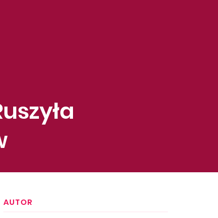
Ruszyła
w
AUTOR