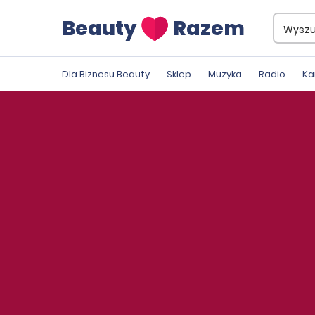
Beauty
Razem
Dla Biznesu Beauty
Sklep
Muzyka
Radio
Ka