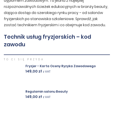
dyplomem zawodowym. To jedna z najlepiej
rozpoznawalnych ścieżek edukacyjnych w branży beauty,
dająca dostęp do szerokiego rynku pracy – od salonów
fryzjerskich po stanowiska szkoleniowe. Sprawdź, jak
zostać technikiem fryzjerskim i co obejmuje kod zawodu.
Technik usług fryzjerskich – kod
zawodu
TO CI SIĘ PRZYDA
Fryzjer - Karta Oceny Ryzyka Zawodowego
149,00
zł
z VAT
Regulamin salonu Beauty
149,00
zł
z VAT