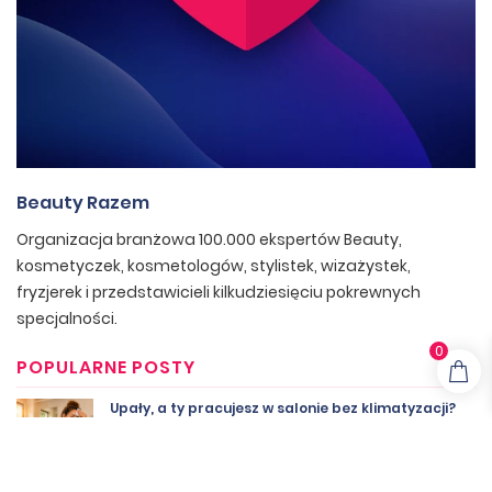
Beauty Razem
Organizacja branżowa 100.000 ekspertów Beauty,
kosmetyczek, kosmetologów, stylistek, wizażystek,
fryzjerek i przedstawicieli kilkudziesięciu pokrewnych
specjalności.
0
POPULARNE POSTY
Upały, a ty pracujesz w salonie bez klimatyzacji?
PIP uruchomiła specjalną infolinię
×
Darmowy newsletter branży Beauty