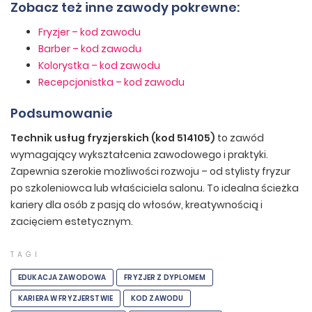
Zobacz też inne zawody pokrewne:
Fryzjer – kod zawodu
Barber – kod zawodu
Kolorystka – kod zawodu
Recepcjonistka – kod zawodu
Podsumowanie
Technik usług fryzjerskich (kod 514105)
to zawód
wymagający wykształcenia zawodowego i praktyki.
Zapewnia szerokie możliwości rozwoju – od stylisty fryzur
po szkoleniowca lub właściciela salonu. To idealna ścieżka
kariery dla osób z pasją do włosów, kreatywnością i
zacięciem estetycznym.
TAGI
EDUKACJA ZAWODOWA
FRYZJER Z DYPLOMEM
KARIERA W FRYZJERSTWIE
KOD ZAWODU