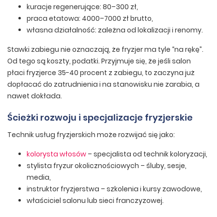
kuracje regenerujące: 80–300 zł,
praca etatowa: 4000–7000 zł brutto,
własna działalność: zależna od lokalizacji i renomy.
Stawki zabiegu nie oznaczają, że fryzjer ma tyle “na rękę”.
Od tego są koszty, podatki. Przyjmuje się, że jeśli salon
płaci fryzjerce 35-40 procent z zabiegu, to zaczyna już
dopłacać do zatrudnienia i na stanowisku nie zarabia, a
nawet dokłada.
Ścieżki rozwoju i specjalizacje fryzjerskie
Technik usług fryzjerskich może rozwijać się jako:
kolorysta włosów
– specjalista od technik koloryzacji,
stylista fryzur okolicznościowych – śluby, sesje,
media,
instruktor fryzjerstwa – szkolenia i kursy zawodowe,
właściciel salonu lub sieci franczyzowej.