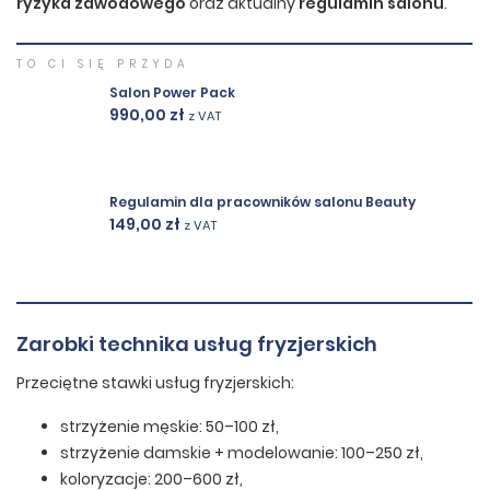
ryzyka zawodowego
oraz aktualny
regulamin salonu
.
TO CI SIĘ PRZYDA
Salon Power Pack
990,00
zł
z VAT
Regulamin dla pracowników salonu Beauty
149,00
zł
z VAT
Zarobki technika usług fryzjerskich
Przeciętne stawki usług fryzjerskich:
strzyżenie męskie: 50–100 zł,
strzyżenie damskie + modelowanie: 100–250 zł,
koloryzacje: 200–600 zł,